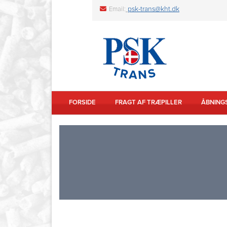
psk-trans@kht.dk
Email:
FORSIDE
FRAGT AF TRÆPILLER
ÅBNING