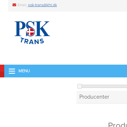
psk-trans@kht.dk
Email:
MENU
Producenter
Prod